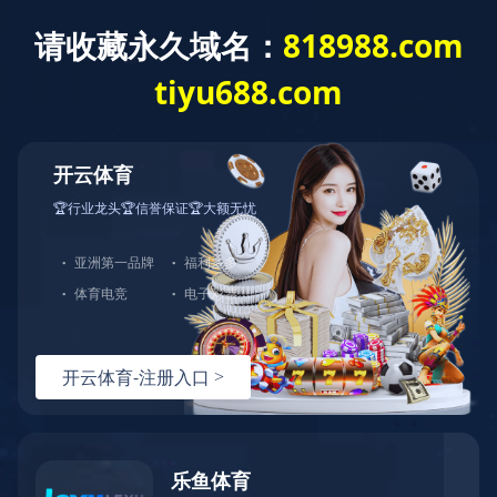
1T1R 802.11b/g/n/ax WiFi+B5.2模组
首页
产品详情
查看大图
产品中心
产品简介
相关下载
无线模组
资源下载
无线路由器
视频中心
网卡
关于我们
新闻中心