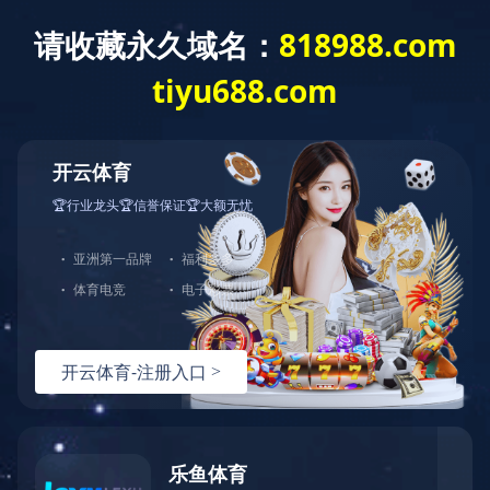
双频千兆无线路由器
首页
产品详情
查看大图
产品中心
产品简介
必联 X-PRO 路由器
双频千兆无线路由器
相关下载
无线模组
资源下载
必联 LB-LINK X-PRO 路由
1200M 双频无线路由器
全千兆端口路由器
大户型六天线双频千兆路由器（X-PRO）
无线路由器
视频中心
支持 IPv6 双频无线路由器（必联）
网卡
关于我们
双核 880MHz 多设备路由器（X-PRO）
全千兆端口适配宽带路由器（必联）
新闻中心